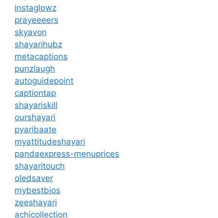
instaglowz
prayeeeers
skyavon
shayarihubz
metacaptions
punzlaugh
autoguidepoint
captiontap
shayariskill
ourshayari
pyaribaate
myattitudeshayari
pandaexpress-menuprices
shayaritouch
oledsaver
mybestbios
zeeshayari
achicollection