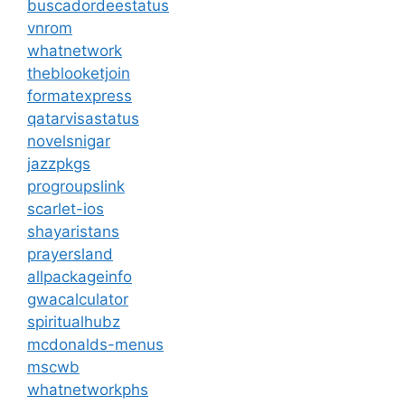
buscadordeestatus
vnrom
whatnetwork
theblooketjoin
formatexpress
qatarvisastatus
novelsnigar
jazzpkgs
progroupslink
scarlet-ios
shayaristans
prayersland
allpackageinfo
gwacalculator
spiritualhubz
mcdonalds-menus
mscwb
whatnetworkphs