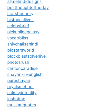
allmehndidesigns
bestthoughtoftheday
starsboundry
historicallives
celebsbrief
pickuplinegalaxy
vocabbliss
shivchalisahindi
biostarsworld
blockblastsolverlive
photosrush
cantonparadise
shayari-in-english
pureshayari
royalsmehndi
calmspirituality
inshotme
muskanquotes