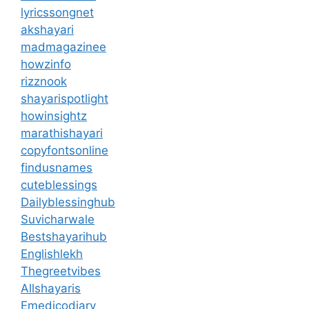
lyricssongnet
akshayari
madmagazinee
howzinfo
rizznook
shayarispotlight
howinsightz
marathishayari
copyfontsonline
findusnames
cuteblessings
Dailyblessinghub
Suvicharwale
Bestshayarihub
Englishlekh
Thegreetvibes
Allshayaris
Emedicodiary