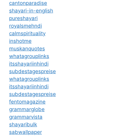
cantonparadise
shayari-in-english
pureshayari
royalsmehndi
calmspirituality
inshotme
muskanquotes
whatagrouplinks
itsshayariinhindi
subdestagespreise
whatagrouplinks
itsshayariinhindi
subdestagespreise
fentomagazine
grammarglobe
grammarvista
shayaribulk
sabwallpaper