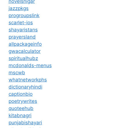
novelsnigar
jazzpkgs
progroupslink
scarlet-ios
shayaristans
prayersland
allpackageinfo
gwacalculator
spiritualhubz
mcdonalds-menus
mscwb
whatnetworkphs
dictionaryhindi
captionbio
poetrywrites
quoteehub
kitabnagri
punjabishayari