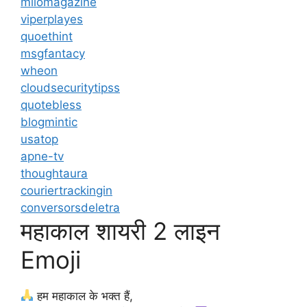
milomagazine
viperplayes
quoethint
msgfantacy
wheon
cloudsecuritytipss
quotebless
blogmintic
usatop
apne-tv
thoughtaura
couriertrackingin
conversorsdeletra
महाकाल शायरी 2 लाइन
Emoji
हम महाकाल के भक्त हैं,