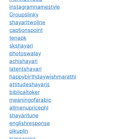
instagramnamestyle
Groupslinky
shayaritwoline
captionspoint
tenapk
skshayari
photoswalay
achishayari
latentshayari
happybirthdaywishmarathi
attitudeshayaris
biblicaltoker
meaningofarabic
allmenupricephl
shayaritune
englishresponse
pikuplin
tsmeaning