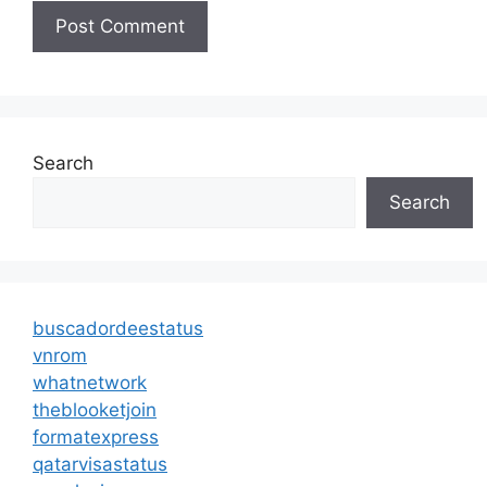
Search
Search
buscadordeestatus
vnrom
whatnetwork
theblooketjoin
formatexpress
qatarvisastatus