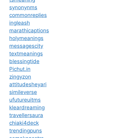
synonynms
commonreplies
ingleash
marathicaptions
holymeanings
messagescity
textmeanings
blessingtide
Pichut.in
zingyzon
attitudesheyari
simileverse
ufutureuitms
kleardreaming
travellersaura
chiaki4deck
trendingpuns