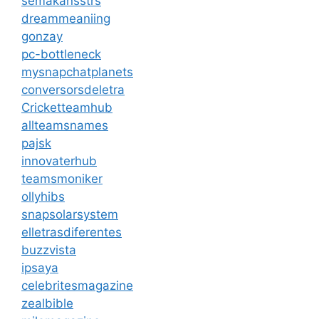
semakansstrs
dreammeaniing
gonzay
pc-bottleneck
mysnapchatplanets
conversorsdeletra
Cricketteamhub
allteamsnames
pajsk
innovaterhub
teamsmoniker
ollyhibs
snapsolarsystem
elletrasdiferentes
buzzvista
ipsaya
celebritesmagazine
zealbible