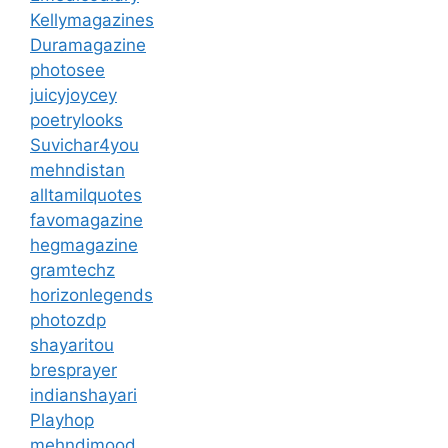
Kellymagazines
Duramagazine
photosee
juicyjoycey
poetrylooks
Suvichar4you
mehndistan
alltamilquotes
favomagazine
hegmagazine
gramtechz
horizonlegends
photozdp
shayaritou
bresprayer
indianshayari
Playhop
mehndimood