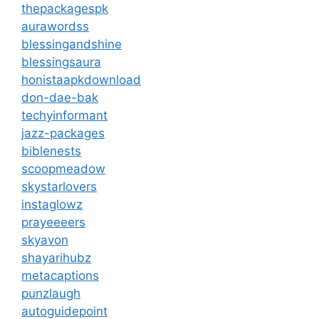
thepackagespk
aurawordss
blessingandshine
blessingsaura
honistaapkdownload
don-dae-bak
techyinformant
jazz-packages
biblenests
scoopmeadow
skystarlovers
instaglowz
prayeeeers
skyavon
shayarihubz
metacaptions
punzlaugh
autoguidepoint