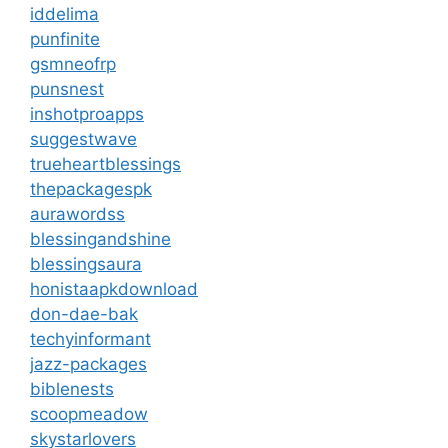
iddelima
punfinite
gsmneofrp
punsnest
inshotproapps
suggestwave
trueheartblessings
thepackagespk
aurawordss
blessingandshine
blessingsaura
honistaapkdownload
don-dae-bak
techyinformant
jazz-packages
biblenests
scoopmeadow
skystarlovers