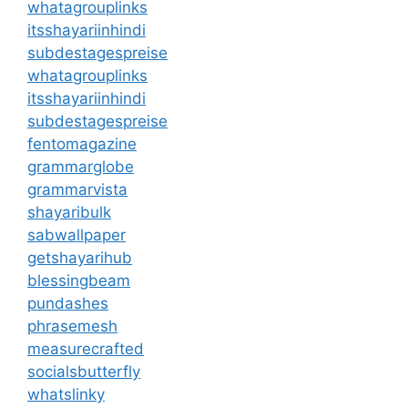
whatagrouplinks
itsshayariinhindi
subdestagespreise
whatagrouplinks
itsshayariinhindi
subdestagespreise
fentomagazine
grammarglobe
grammarvista
shayaribulk
sabwallpaper
getshayarihub
blessingbeam
pundashes
phrasemesh
measurecrafted
socialsbutterfly
whatslinky