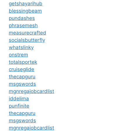
getshayarihub
blessingbeam
pundashes
phrasemesh
measurecrafted
socialsbutterfly
whatslinky
onstrem
totalsportek
cruiseglide
thecapguru
msgswords
mgnregajobcardlist
iddelima
punfinite
thecapguru
msgswords
mgnregajobcardlist