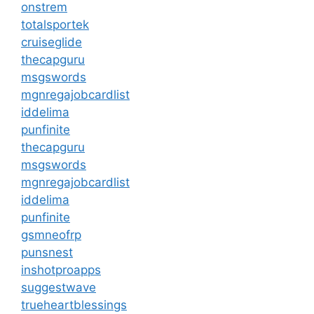
onstrem
totalsportek
cruiseglide
thecapguru
msgswords
mgnregajobcardlist
iddelima
punfinite
thecapguru
msgswords
mgnregajobcardlist
iddelima
punfinite
gsmneofrp
punsnest
inshotproapps
suggestwave
trueheartblessings